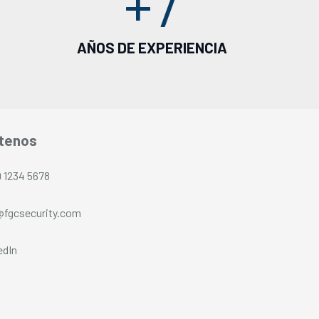
+
7
AÑOS DE EXPERIENCIA
tenos
9 1234 5678
@fgcsecurity.com
edIn